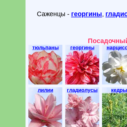
Саженцы -
георгины
,
глади
Посадочный
тюльпаны
георгины
нарцис
лилии
гладиолусы
кедры