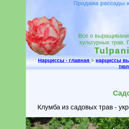
Продажа рассады к
Все о выращивании
культурных трав.
Tulpani
Нарциссы - главная
>
нарциссы в
тюл
Сад
Клумба из садовых трав - ук