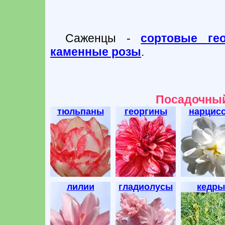
Саженцы -
сортовые ге
каменные розы
.
Посадочный
тюльпаны
георгины
нарцис
лилии
гладиолусы
кедры