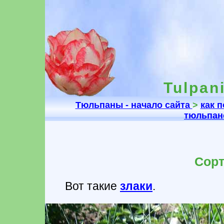
Tulpani
Тюльпаны - начало сайта
>
как 
тюльпа
Сорт
Вот такие
злаки
.