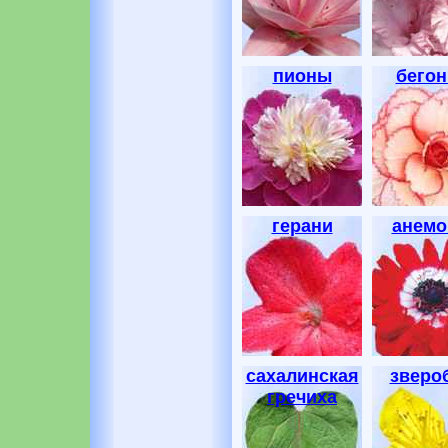
пионы
бегон
герани
анем
сахалинская
зверо
гречиха