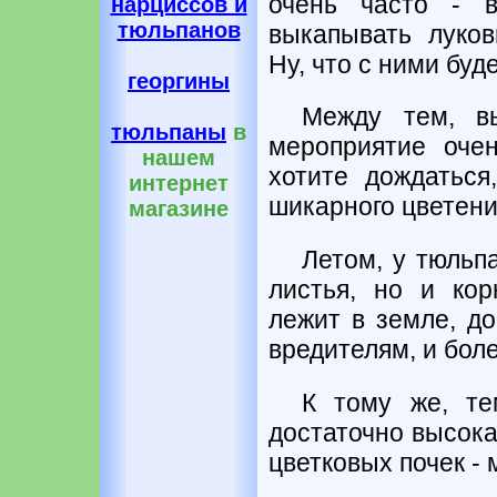
очень часто - в
нарциссов и
тюльпанов
выкапывать луков
Ну, что с ними буде
георгины
Между тем, в
тюльпаны
в
мероприятие оче
нашем
хотите дождаться
интернет
шикарного цветени
магазине
Летом, у тюльп
листья, но и кор
лежит в земле, д
вредителям, и бол
К тому же, те
достаточно высока
цветковых почек - 