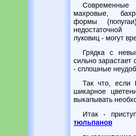
Современны
махровые, бахр
формы (попугаи
недостаточной 
луковиц - могут вр
Грядка с невы
сильно зарастает 
- сплошные неудоб
Так что, если 
шикарное цветен
выкапывать необх
Итак - прист
тюльпанов