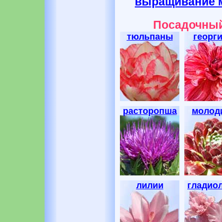
выращивание 
Посадочный
тюльпаны
георг
расторопша
молод
лилии
гладио