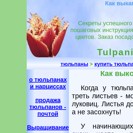
Как вык
Секреты успешного
пошаговых инструкция
цветов. Заказ посад
Tulpani
тюльпаны
>
купить тюльп
Как вык
о тюльпанах
и нарциссах
Когда у тюльп
треть листьев - м
продажа
луковиц. Листья д
тюльпанов -
а не засохнуть!
почтой
У начинающих
Выращивание