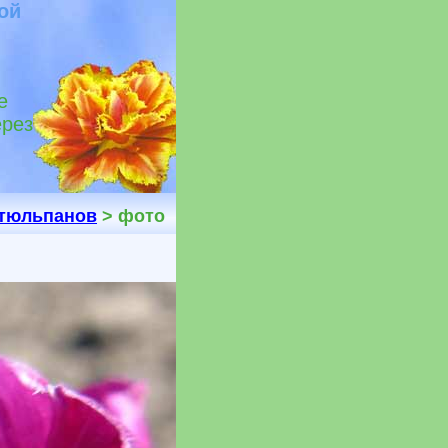
ой
е
ерез
 тюльпанов
> фото