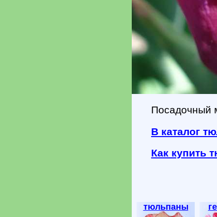
Посадочный 
В каталог т
Как купить 
тюльпаны
г