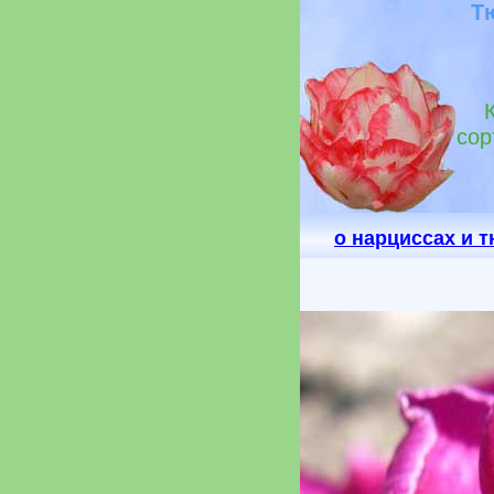
Т
сор
о нарциссах и 