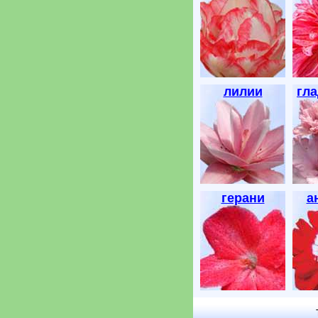
лилии
гл
герани
а