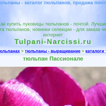
юльпаны - каталог тюльпанов, продажа почт
Как купить луковицы тюльпанов - почтой. Лучши
та тюльпанов, новинки селекции - для заказа ч
интернет
Tulpani-Narcissi.ru
тюльпанах
>
тюльпаны - выращивание
>
каталоги
тюльпан Пассионале