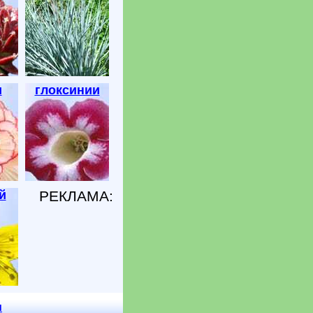
и
глоксинии
й
РЕКЛАМА:
u