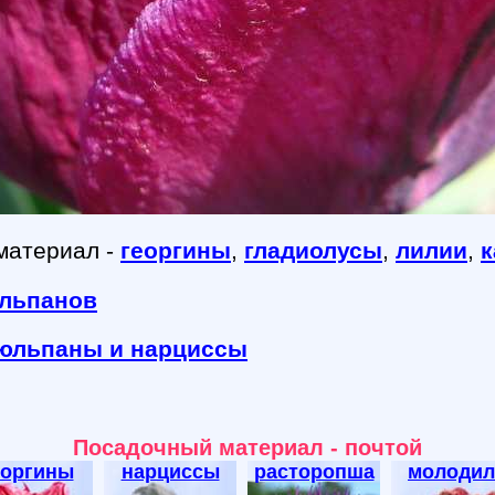
материал -
георгины
,
гладиолусы
,
лилии
,
к
юльпанов
тюльпаны и нарциссы
Посадочный материал - почтой
еоргины
нарциссы
расторопша
молодил