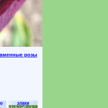
аменные розы
о
злаки