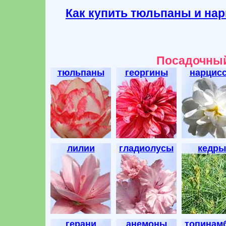
Как купить тюльпаны и на
Посадочный
тюльпаны
георгины
нарцис
лилии
гладиолусы
кедры
герани
анемоны
топинам