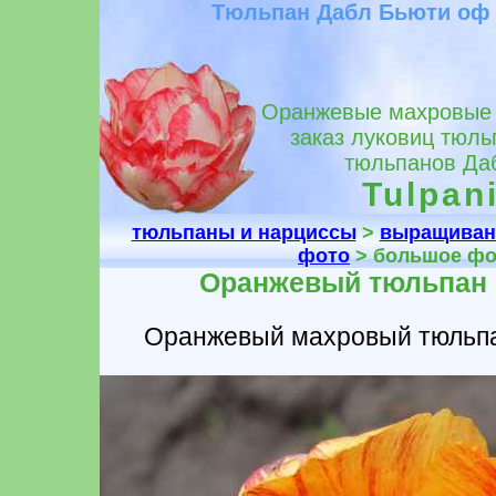
Тюльпан Дабл Бьюти оф
Оранжевые махровые т
заказ луковиц тюль
тюльпанов Да
Tulpani
тюльпаны и нарциссы
>
выращиван
фото
> большое фо
Оранжевый тюльпан 
Оранжевый махровый тюльпа